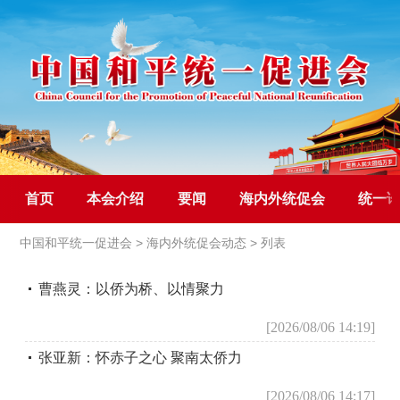
首页
本会介绍
要闻
海内外统促会
统一
中国和平统一促进会
>
海内外统促会动态
> 列表
曹燕灵：以侨为桥、以情聚力
[2026/08/06 14:19]
张亚新：怀赤子之心 聚南太侨力
[2026/08/06 14:17]