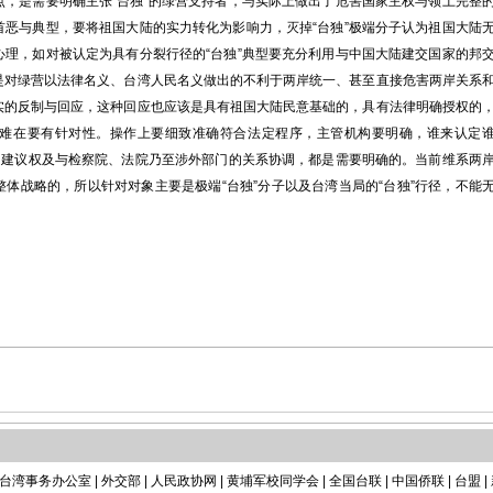
是需要明确主张“台独”的绿营支持者，与实际上做出了危害国家主权与领土完整
首恶与典型，要将祖国大陆的实力转化为影响力，灭掉“台独”极端分子认为祖国大陆
心理，如对被认定为具有分裂行径的“台独”典型要充分利用与中国大陆建交国家的邦
是对绿营以法律名义、台湾人民名义做出的不利于两岸统一、甚至直接危害两岸关系
实的反制与回应，这种回应也应该是具有祖国大陆民意基础的，具有法律明确授权的
难在要有针对性。操作上要细致准确符合法定程序，主管机构要明确，谁来认定
部的建议权及与检察院、法院乃至涉外部门的关系协调，都是需要明确的。当前维系两
体战略的，所以针对对象主要是极端“台独”分子以及台湾当局的“台独”行径，不能
台湾事务办公室
|
外交部
|
人民政协网
|
黄埔军校同学会
|
全国台联
|
中国侨联
|
台盟
|