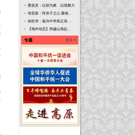
曹燕灵：以侨为桥、以情聚力
实
张亚新：怀赤子之心 聚南...
，
徐松华：振兴中华风正劲 ...
要
【海外动态】跨越山海赴...
做
专题
更多>>
、
其
事
实
了
题
最