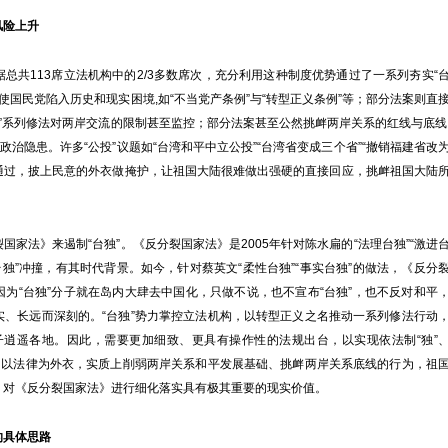
风险上升
共113席立法机构中的2/3多数席次，充分利用这种制度优势通过了一系列夯实“
使国民党陷入历史和现实困境,如“不当党产条例”与“转型正义条例”等；部分法案则直
安”系列修法对两岸交流的限制甚至监控；部分法案甚至公然挑衅两岸关系的红线与底线
政治隐患。许多“公投”议题如“台湾和平中立公投”“台湾省变成三个省”“撤销福建省改
易通过，披上民意的外衣做掩护，让祖国大陆很难做出强硬的直接回应，挑衅祖国大陆
法》来遏制“台独”。《反分裂国家法》是2005年针对陈水扁的“法理台独”“激进
台独”冲撞，有其时代背景。如今，针对蔡英文“柔性台独”“事实台独”的做法，《反分
为“台独”分子就在岛内大肆去中国化，只做不说，也不宣布“台独”，也不反对和平
实、长远而深刻的。“台独”势力掌控立法机构，以转型正义之名推动一系列修法行动
分子逍遥各地。因此，需要更加细致、更具有操作性的法规出台，以实现依法制“独”
衣、以法律为外衣，实质上削弱两岸关系和平发展基础、挑衅两岸关系底线的行为，祖
，对《反分裂国家法》进行细化落实具有极其重要的现实价值。
的具体思路