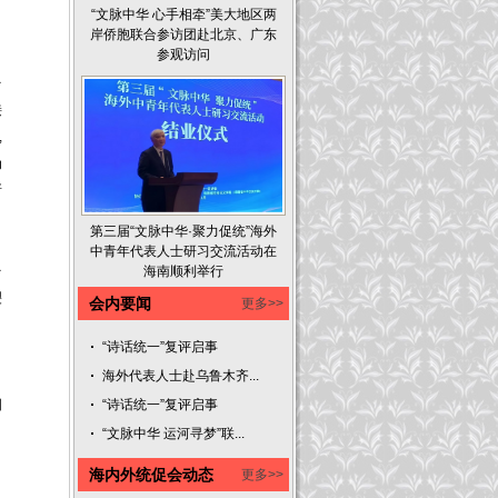
“文脉中华 心手相牵”美大地区两
岸侨胞联合参访团赴北京、广东
参观访问
台
接
,
为
所
第三届“文脉中华·聚力促统”海外
中青年代表人士研习交流活动在
台
海南顺利举行
裂
会内要闻
更多>>
，
“诗话统一”复评启事
，
海外代表人士赴乌鲁木齐...
、
国
“诗话统一”复评启事
“文脉中华 运河寻梦”联...
海内外统促会动态
更多>>