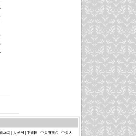
的
无
交
和
，
谁
岸
无
新华网
|
人民网
|
中新网
|
中央电视台
|
中央人