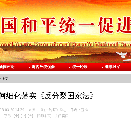
新闻评论
海内外统促会
统一论坛
理事风采
 正文
何细化落实《反分裂国家法》
-03-20 14:39
来源：《统一论坛》杂志
作者：寇准
字号:
[小]
[中]
[大]
打印本页
关闭窗口