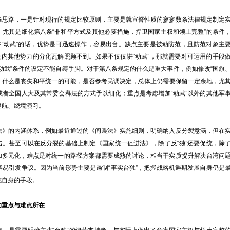
路，一是针对现行的规定比较原则，主要是就宣誓性质的寥寥数条法律规定制定
，尤其是细化第八条“非和平方式及其他必要措施，捍卫国家主权和领土完整”的条件
讲“动武”的话，优势是可迅速操作，容易出台。缺点主要是被动防范，且防范对象主
境内其他势力的分化瓦解照顾不到。如果不仅仅讲“动武”，那就需要对可运用的手段
动武”条件的设定不能自缚手脚。对于第八条规定的什么是重大事件，例如修改“国旗
题，什么是丧失和平统一的可能，是否参考民调决定，总体上仍需要保留一定余地，尤
或者全国人大及其常委会释法的方式予以细化；重点是考虑增加“动武”以外的其他军
巡航、绕境演习。
的内涵体系，例如最近通过的《间谍法》实施细则，明确纳入反分裂意涵，但在
击。甚至可以在反分裂的基础上制定《国家统一促进法》，除了反“独”还要促统，除
加多元化，难点是对统一的路径方案都需要成熟的讨论，相当于实质提升解决台湾问
容易引发争议。因为当前形势主要是遏制“事实台独”，把握战略机遇期发展自身仍是
充自身的手段。
重点与难点所在