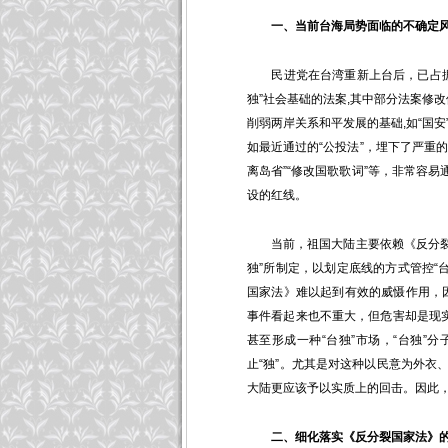
一、当前台海局势面临的不确定
民进党在台湾重新上台后，已占据总
独”社会基础的法案,其中部分法案修改
削弱两岸关系和平发展的基础,如“国
如最近通过的“公投法”，埋下了严重的
离岛省”“修改国歌歌词”等，非常容
设的红线。
当前，祖国大陆主要依赖《反分裂国家
独”所制定，以划定底线的方式管控“
国家法》难以起到有效的威慑作用，因
事件看起来也不重大，但危害却是现
甚至形成一种“台独”市场，“台独”
止“独”。尤其是对这种以民意为外
大陆更应该予以实质上的回击。因此
二、细化落实《反分裂国家法》