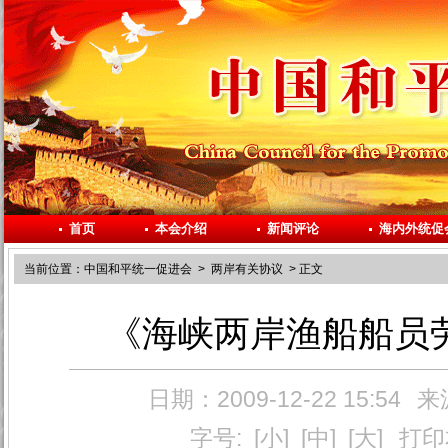
首页
本会介绍
新闻评论
海内外统促
当前位置：
中国和平统一促进会
>
两岸有关协议
> 正文
《海峡两岸渔船船员
日期：2009-12-22 15:54
来
字号:
[小]
[中]
[大]
打印