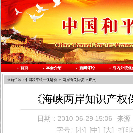
首页
本会介绍
新闻评论
海内外统促
当前位置：
中国和平统一促进会
>
两岸有关协议
> 正文
《海峡两岸知识产权
日期：2010-06-29 15:06
来源
字号:
[小]
[中]
[大]
打印