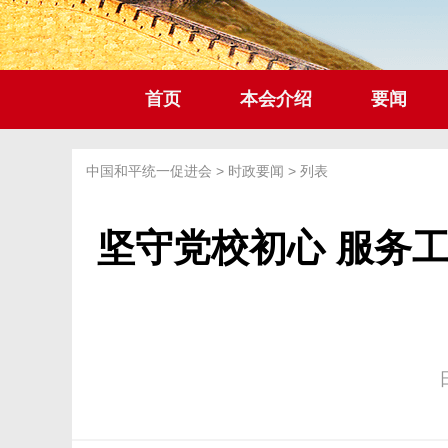
首页
本会介绍
要闻
中国和平统一促进会
>
时政要闻
> 列表
坚守党校初心 服务