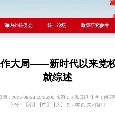
海内外统促会
统一论坛
政策研究参考
工作大局——新时代以来党
就综述
日期：2025-09-28 15:26:00
来源：人民日报
作者：何昭
字号：
【小】
【中】
【大】
打印本页
关闭窗口