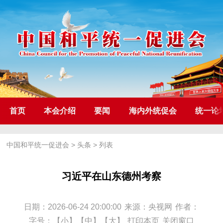
首页
本会介绍
要闻
海内外统促会
统一论
中国和平统一促进会
>
头条
> 列表
习近平在山东德州考察
日期：2026-06-24 20:00:00
来源：央视网
作者：
字号：
【小】
【中】
【大】
打印本页
关闭窗口