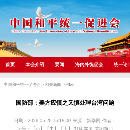
首页
本会介绍
要闻
海内外统促会
统一论
中国和平统一促进会
>
相关新闻
> 列表
国防部：美方应慎之又慎处理台湾问题
日期：2026-05-28 16:18:00
来源：新华网
作者：
字号：
【小】
【中】
【大】
打印本页
关闭窗口