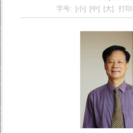
字号:
[小]
[中]
[大]
打印